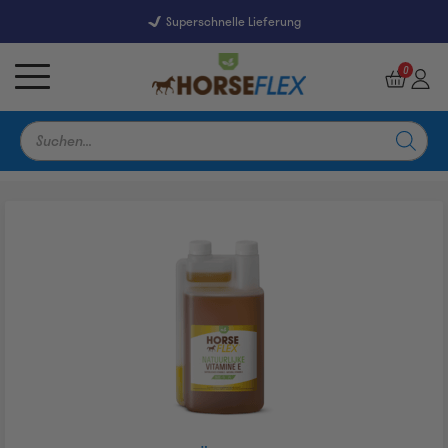
Superschnelle Lieferung
7247 Reviews
9,5
0
Products
search