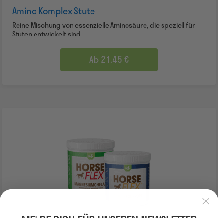
Amino Komplex Stute
Reine Mischung von essenzielle Aminosäure, die speziell für
Stuten entwickelt sind.
Ab 21.45 €
AKTION