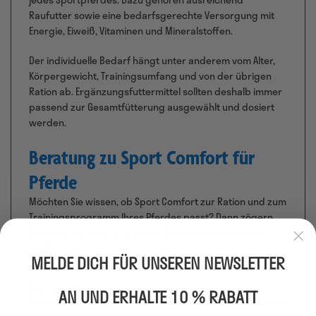
Raufutter sowie eine bedarfsgerechte Versorgung mit
Energie, Eiweiß, Vitaminen und Mineralstoffen.
Der individuelle Bedarf hängt unter anderem vom Alter,
Körpergewicht, Trainingsumfang und von der übrigen
Ration ab. Ergänzungsfuttermittel sollten deshalb immer
passend zur Gesamtfütterung ausgewählt und dosiert
werden.
Beratung zu Sport Comfort für
Pferde
Möchten Sie wissen, ob Sport Comfort zur Ration und zum
Trainingsprogramm Ihres Pferdes passt?
Dann zögern
Sie nicht, uns zu
kontaktieren
. Wir helfen Ihnen gerne
weiter!
MELDE DICH FÜR UNSEREN NEWSLETTER
Verwendung
AN UND ERHALTE 10 % RABATT