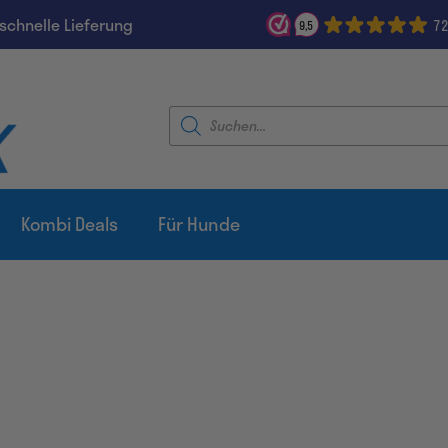
schnelle Lieferung
7
9,5
Products
search
Kombi Deals
Für Hunde