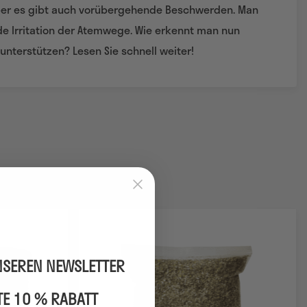
er es gibt auch vorübergehende Beschwerden. Man
de Irritation der Atemwege. Wie erkennt man nun
terstützen? Lesen Sie schnell weiter!
NSEREN NEWSLETTER
TE 10 % RABATT