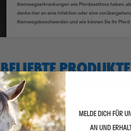
Atemwegserkrankungen wie Pferdeasthma haben, ab
denke hier an eine Infektion oder eine vorübergehen
Atemwegsbeschwerden und wie können Sie Ihr Pferd un
BELIEBTE PRODUKTE
MELDE DICH FÜR U
AN UND ERHAL