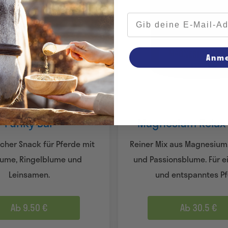
E-Mail-Adresse
Anm
Funky Bar
Magnesium Relax
icher Snack für Pferde mit
Reiner Mix aus Magnesium,
lume, Ringelblume und
und Passionsblume. Für e
Leinsamen.
und entspanntes Pf
Ab 9.50 €
Ab 30.5 €