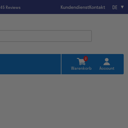
DE
Kundendienst
Kontakt
245 Reviews
0
Warenkorb
Account