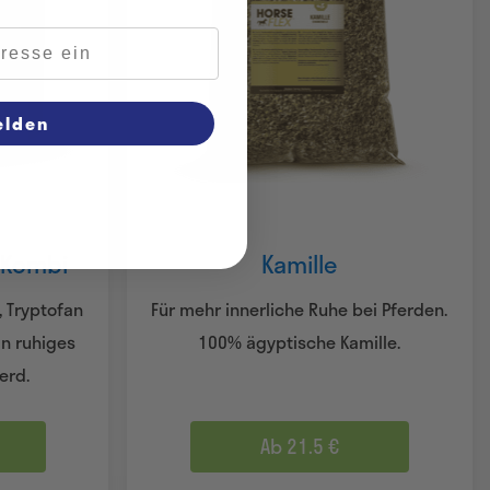
elden
 Kombi
Kamille
 Tryptofan
Für mehr innerliche Ruhe bei Pferden.
in ruhiges
100% ägyptische Kamille.
erd.
Ab 21.5 €